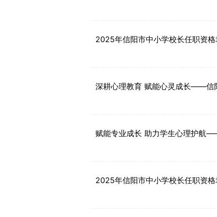
2025年信阳市中小学校长任职资
深耕心理教育 赋能心灵成长——
赋能专业成长 助力学生心理护航—
2025年信阳市中小学校长任职资格